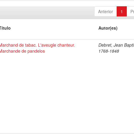
Anterior
1
P
Título
Autor(es)
Marchand de tabac. L'aveugle chanteur.
Debret, Jean Bapti
Marchande de pandelos
1768-1848