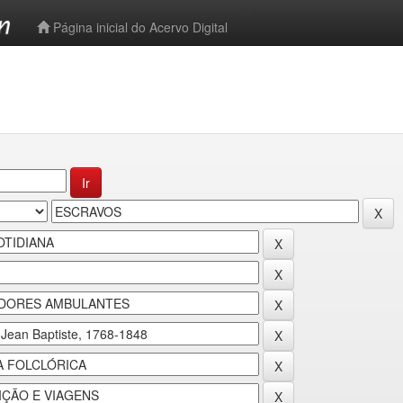
-->
Página inicial do Acervo Digital