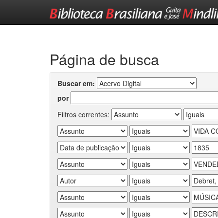
Skip
navigation
Página de busca
Buscar em:
por
Filtros correntes: