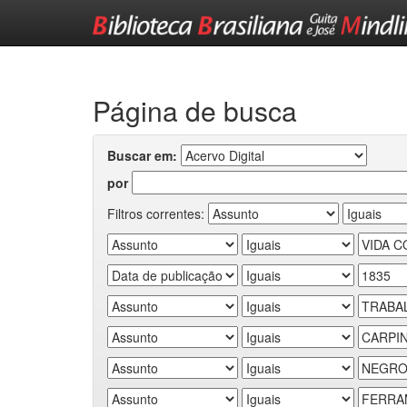
Skip
navigation
Página de busca
Buscar em:
por
Filtros correntes: