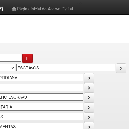
-->
Página inicial do Acervo Digital