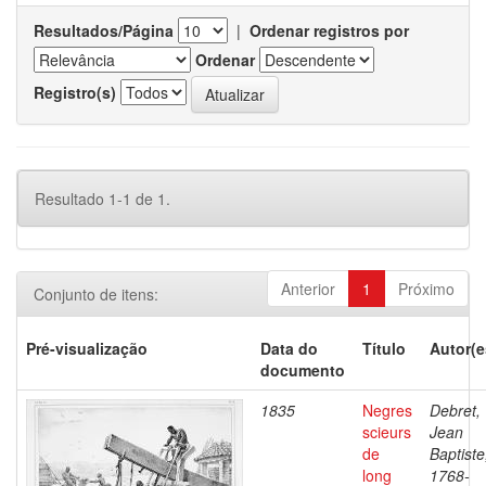
Resultados/Página
|
Ordenar registros por
Ordenar
Registro(s)
Resultado 1-1 de 1.
Anterior
1
Próximo
Conjunto de itens:
Pré-visualização
Data do
Título
Autor(e
documento
1835
Negres
Debret,
scieurs
Jean
de
Baptiste
long
1768-