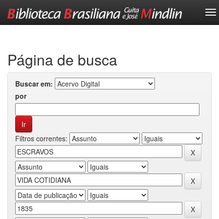
Skip
navigation
Página de busca
Buscar em:
por
Filtros correntes: