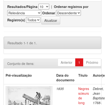
Resultados/Página
|
Ordenar registros por
Ordenar
Registro(s)
Resultado 1-1 de 1.
Anterior
1
Próximo
Conjunto de itens:
Pré-visualização
Data do
Título
Autor(e
documento
1835
Negres
Debret,
scieurs
Jean
de
Baptiste
long
1768-