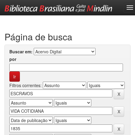
Skip
navigation
Página de busca
Buscar em:
por
Filtros correntes: