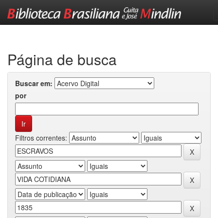
Skip
navigation
Página de busca
Buscar em:
por
Filtros correntes: