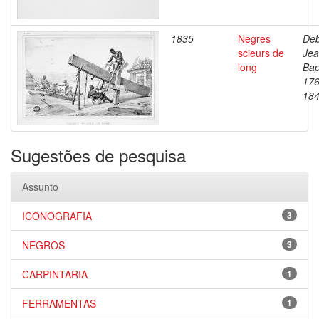
1835
Negres
Deb
scieurs de
Je
long
Bap
176
18
Sugestões de pesquisa
Assunto
ICONOGRAFIA
3
NEGROS
3
CARPINTARIA
1
FERRAMENTAS
1