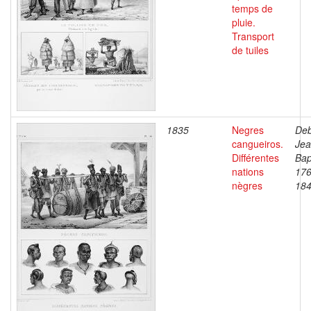
temps de
pluie.
Transport
de tuiles
1835
Negres
Deb
cangueiros.
Je
Différentes
Bap
nations
176
nègres
18