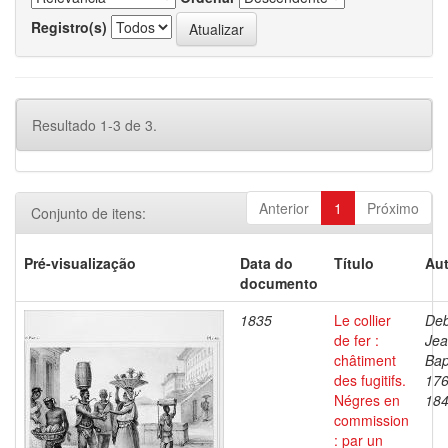
Registro(s)
Resultado 1-3 de 3.
Anterior
1
Próximo
Conjunto de itens:
Pré-visualização
Data do
Título
Aut
documento
1835
Le collier
Deb
de fer :
Je
châtiment
Bap
des fugitifs.
176
Négres en
18
commission
: par un