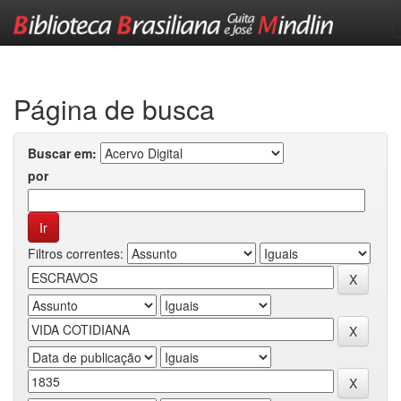
Skip
navigation
Página de busca
Buscar em:
por
Filtros correntes: