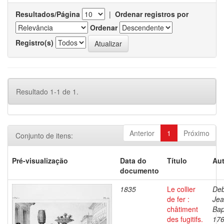
Resultados/Página
|
Ordenar registros por
Ordenar
Registro(s)
Resultado 1-1 de 1.
Anterior
1
Próximo
Conjunto de itens:
Pré-visualização
Data do
Título
Aut
documento
1835
Le collier
Deb
de fer :
Je
châtiment
Bap
des fugitifs.
176