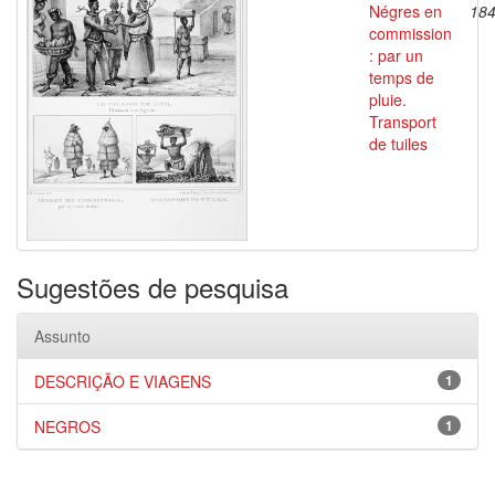
Négres en
18
commission
: par un
temps de
pluie.
Transport
de tuiles
Sugestões de pesquisa
Assunto
DESCRIÇÃO E VIAGENS
1
NEGROS
1