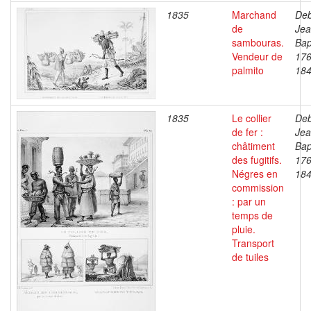
1835
Marchand
Deb
de
Je
sambouras.
Bap
Vendeur de
176
palmito
18
1835
Le collier
Deb
de fer :
Je
châtiment
Bap
des fugitifs.
176
Négres en
18
commission
: par un
temps de
pluie.
Transport
de tuiles