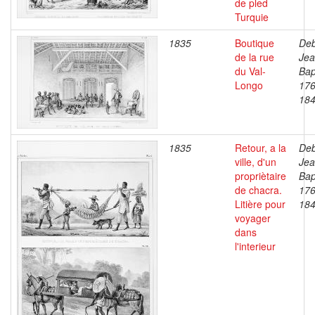
de pled
Turquie
1835
Boutique
Deb
de la rue
Je
du Val-
Bap
Longo
176
18
1835
Retour, a la
Deb
ville, d'un
Je
propriètaire
Bap
de chacra.
176
Litière pour
18
voyager
dans
l'interieur