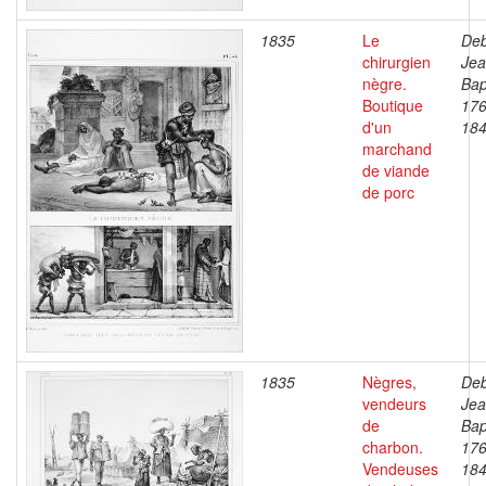
1835
Le
Deb
chirurgien
Je
nègre.
Bap
Boutique
176
d'un
18
marchand
de viande
de porc
1835
Nègres,
Deb
vendeurs
Je
de
Bap
charbon.
176
Vendeuses
18