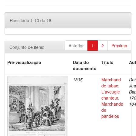
Resultado 1-10 de 18.
Anterior
1
2
Próximo
Conjunto de itens:
Pré-visualização
Data do
Título
Aut
documento
1835
Marchand
Deb
de tabac.
Je
L'aveugle
Bap
chanteur.
176
Marchande
18
de
pandelos