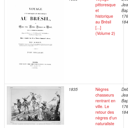
pittoresque
Je
et
Bap
historique
176
au Brésil
18
[...]
(Volume 2)
1835
Nègres
Deb
chasseurs
Je
rentrant en
Bap
ville. Le
176
retour des
18
nègres d'un
naturaliste