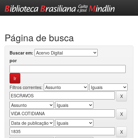
Skip
navigation
Página de busca
Buscar em:
por
Filtros correntes: