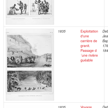
1835
Exploitation
Deb
d'une
Je
carrière de
Bap
granit.
176
Passage d
18
´une rivière
guéable
1835
Voyage
Deb