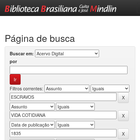
Skip
navigation
Página de busca
Buscar em:
por
Filtros correntes: