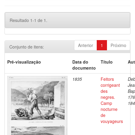
Resultado 1-1 de 1.
Anterior
1
Próximo
Conjunto de itens:
Pré-visualização
Data do
Título
Aut
documento
1835
Feitors
Deb
corrigeant
Jea
des
Bap
negres.
176
Camp
184
nocturne
de
vouyageurs