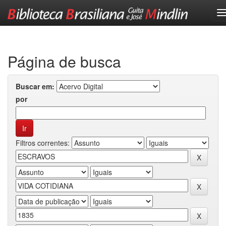
Skip
navigation
Página de busca
Buscar em:
por
Filtros correntes: