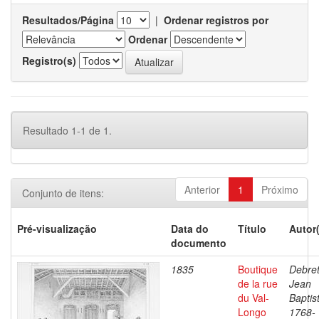
Resultados/Página
|
Ordenar registros por
Ordenar
Registro(s)
Resultado 1-1 de 1.
Anterior
1
Próximo
Conjunto de itens:
Pré-visualização
Data do
Título
Autor
documento
1835
Boutique
Debret
de la rue
Jean
du Val-
Baptis
Longo
1768-