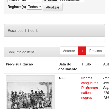
Registro(s)
Resultado 1-1 de 1.
Anterior
1
Próximo
Conjunto de itens:
Pré-visualização
Data do
Título
Aut
documento
1835
Negres
Deb
cangueiros.
Jea
Différentes
Bap
nations
176
nègres
184