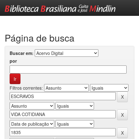
Skip
navigation
Página de busca
Buscar em:
por
Filtros correntes: