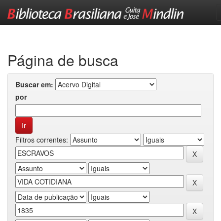
Skip
navigation
Página de busca
Buscar em:
por
Filtros correntes: