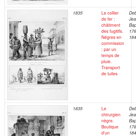
1835
Le collier
Deb
de fer :
Je
châtiment
Bap
des fugitifs.
176
Négres en
18
commission
: par un
temps de
pluie.
Transport
de tuiles
1835
Le
Deb
chirurgien
Je
nègre.
Bap
Boutique
176
d'un
18