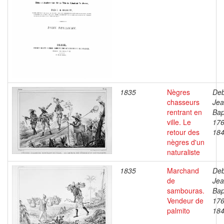
1835
Nègres
Deb
chasseurs
Je
rentrant en
Bap
ville. Le
176
retour des
18
nègres d'un
naturaliste
1835
Marchand
Deb
de
Je
sambouras.
Bap
Vendeur de
176
palmito
18