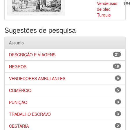
Vendeuses
18
de pled
Turquie
Sugestões de pesquisa
Assunto
DESCRIÇÃO E VIAGENS
21
NEGROS
18
VENDEDORES AMBULANTES
6
COMÉRCIO
5
PUNIÇÃO
3
TRABALHO ESCRAVO
3
CESTARIA
2