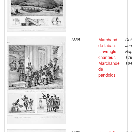
1835
Marchand
Deb
de tabac.
Je
L'aveugle
Bap
chanteur.
176
Marchande
18
de
pandelos