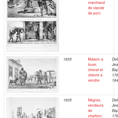
marchand
de viande
de porc
1835
Maison a
Deb
louer,
Je
cheval et
Bap
chèvre a
176
vendre
18
1835
Nègres,
Deb
vendeurs
Je
de
Bap
charbon.
176