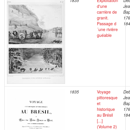
1835
Exploitation
Deb
d'une
Je
carrière de
Bap
granit.
176
Passage d
18
´une rivière
guéable
1835
Voyage
Deb
pittoresque
Je
et
Bap
historique
176
au Brésil
18
[...]
(Volume 2)