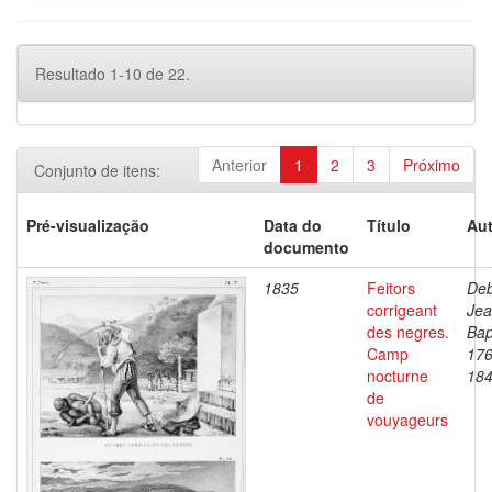
Resultado 1-10 de 22.
Anterior
1
2
3
Próximo
Conjunto de itens:
Pré-visualização
Data do
Título
Aut
documento
1835
Feitors
Deb
corrigeant
Je
des negres.
Bap
Camp
176
nocturne
18
de
vouyageurs