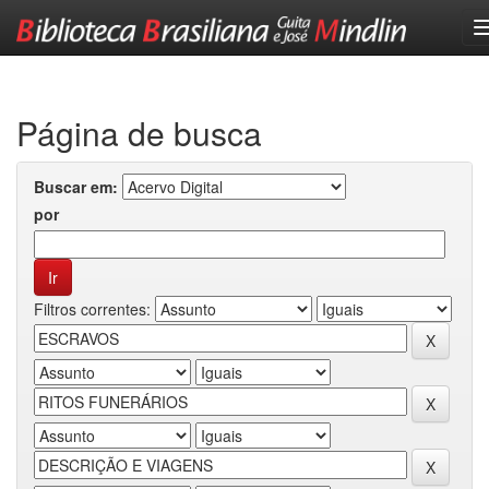
Skip
navigation
Página de busca
Buscar em:
por
Filtros correntes: