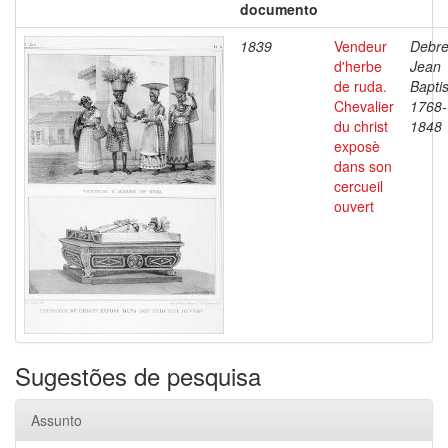
documento
1839
Vendeur
Debre
d'herbe
Jean
de ruda.
Baptis
Chevalier
1768-
du christ
1848
exposè
dans son
cercueil
ouvert
Sugestões de pesquisa
Assunto