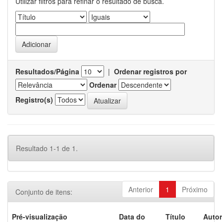
Utilizar filtros para refinar o resultado de busca.
Resultados/Página
|
Ordenar registros por
Ordenar
Registro(s)
Resultado 1-1 de 1.
Anterior
1
Próximo
Conjunto de itens:
Pré-visualização
Data do
Título
Autor