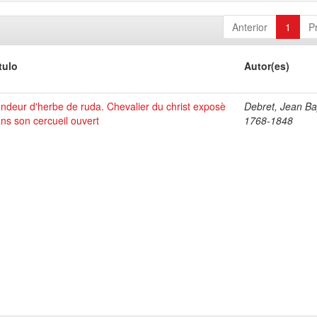
Anterior
1
P
tulo
Autor(es)
ndeur d'herbe de ruda. Chevalier du christ exposè
Debret, Jean Bap
ns son cercueil ouvert
1768-1848