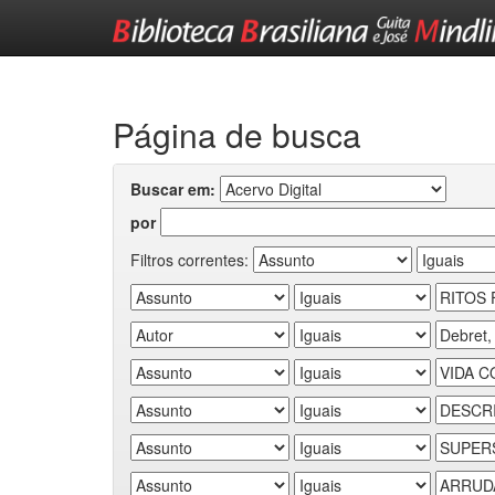
Skip
navigation
Página de busca
Buscar em:
por
Filtros correntes: