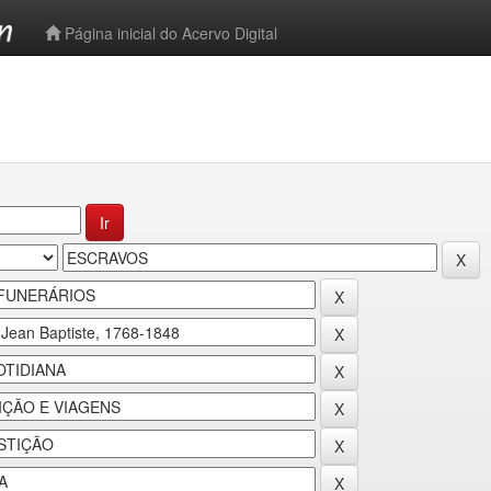
-->
Página inicial do Acervo Digital