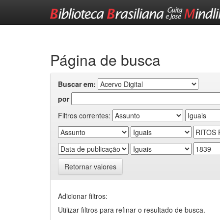
Skip
navigation
Página de busca
Buscar em:
por
Filtros correntes:
Retornar valores
Adicionar filtros:
Utilizar filtros para refinar o resultado de busca.