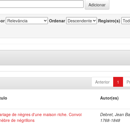
por
Ordenar
Registro(s)
Anterior
1
P
tulo
Autor(es)
riage de nègres d'une maison riche. Convoi
Debret, Jean Bap
nèbre de négrillons
1768-1848