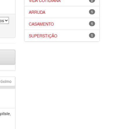
VIDA COTIDIANA
2
ARRUDA
1
CASAMENTO
1
SUPERSTIÇÃO
1
róximo
tiste,