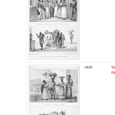
1839
Ve
da