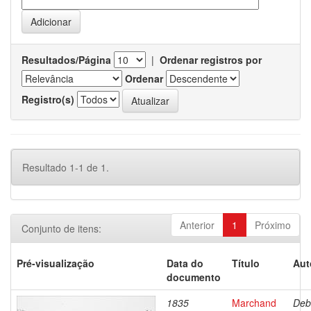
Resultados/Página
|
Ordenar registros por
Ordenar
Registro(s)
Resultado 1-1 de 1.
Anterior
1
Próximo
Conjunto de itens:
Pré-visualização
Data do
Título
Aut
documento
1835
Marchand
Deb