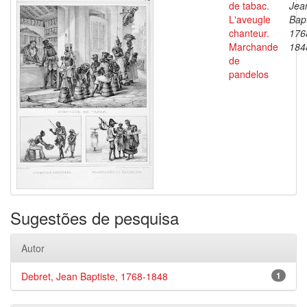
de tabac.
Jea
L'aveugle
Bapt
chanteur.
176
Marchande
184
de
pandelos
Sugestões de pesquisa
Autor
Debret, Jean Baptiste, 1768-1848
1