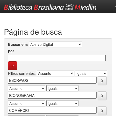
Skip
navigation
Página de busca
Buscar em:
por
Filtros correntes: