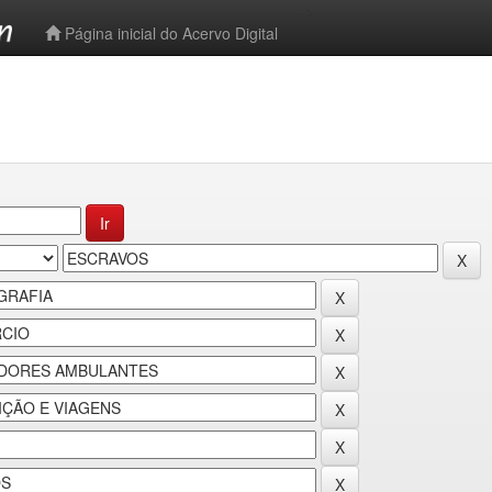
-->
Página inicial do Acervo Digital