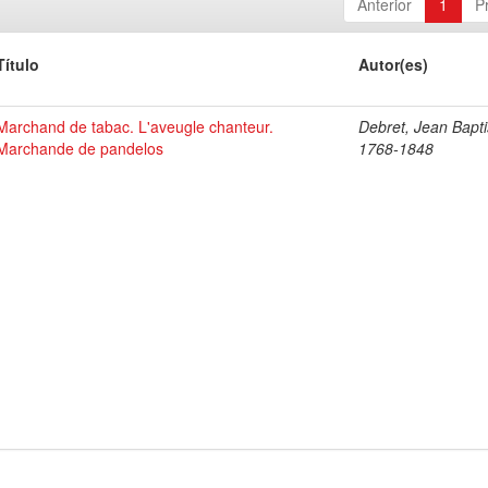
Anterior
1
P
Título
Autor(es)
Marchand de tabac. L'aveugle chanteur.
Debret, Jean Bapti
Marchande de pandelos
1768-1848