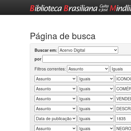
Skip
navigation
Página de busca
Buscar em:
por
Filtros correntes: