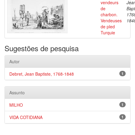
vendeurs
Jea
de
Bapt
charbon.
176
Vendeuses
184
de pled
Turquie
Sugestões de pesquisa
Autor
Debret, Jean Baptiste, 1768-1848
1
Assunto
MILHO
1
VIDA COTIDIANA
1