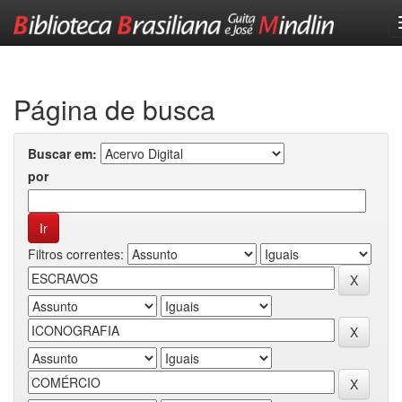
Skip
navigation
Página de busca
Buscar em:
por
Filtros correntes: