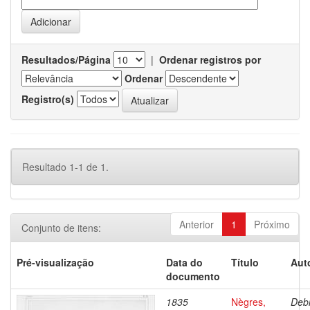
Resultados/Página
|
Ordenar registros por
Ordenar
Registro(s)
Resultado 1-1 de 1.
Anterior
1
Próximo
Conjunto de itens:
Pré-visualização
Data do
Título
Aut
documento
1835
Nègres,
Debr