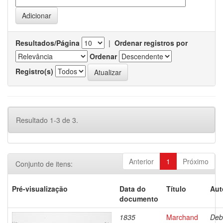
Resultados/Página
|
Ordenar registros por
Ordenar
Registro(s)
Resultado 1-3 de 3.
Anterior
1
Próximo
Conjunto de itens:
Pré-visualização
Data do
Título
Aut
documento
1835
Marchand
Deb