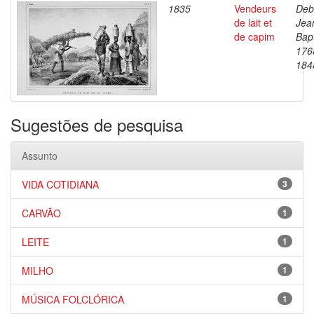
1835
Vendeurs
Deb
de lait et
Jea
de capim
Bapt
176
184
Sugestões de pesquisa
Assunto
VIDA COTIDIANA
3
CARVÃO
1
LEITE
1
MILHO
1
MÚSICA FOLCLÓRICA
1