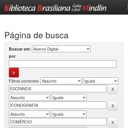
Skip
navigation
Página de busca
Buscar em:
por
Filtros correntes: