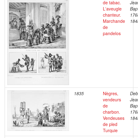
de tabac.
Jea
L'aveugle
Bapt
chanteur.
176
Marchande
184
de
pandelos
1835
Nègres,
Deb
vendeurs
Jea
de
Bapt
charbon.
176
Vendeuses
184
de pled
Turquie