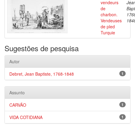
vendeurs
Jea
de
Bapt
charbon.
176
Vendeuses
184
de pled
Turquie
Sugestões de pesquisa
Autor
Debret, Jean Baptiste, 1768-1848
1
Assunto
CARVÃO
1
VIDA COTIDIANA
1