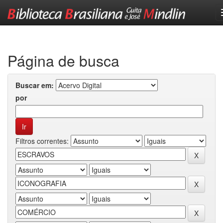
Skip
navigation
Página de busca
Buscar em:
por
Filtros correntes: