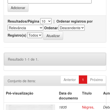
Resultados/Página
|
Ordenar registros por
Ordenar
Registro(s)
Resultado 1-1 de 1.
Anterior
1
Próximo
Conjunto de itens:
Pré-visualização
Data do
Título
Aut
documento
1835
Nègres,
Debr