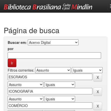
Skip
navigation
Página de busca
Buscar em:
por
Filtros correntes: