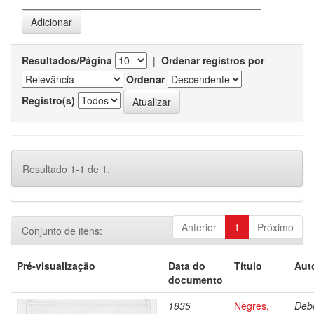
Resultados/Página
|
Ordenar registros por
Ordenar
Registro(s)
Resultado 1-1 de 1.
Anterior
1
Próximo
Conjunto de itens:
Pré-visualização
Data do
Título
Aut
documento
1835
Nègres,
Debr