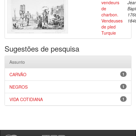
vendeurs
Jea
de
Bapt
charbon.
176
Vendeuses
184
de pled
Turquie
Sugestões de pesquisa
Assunto
CARVÃO
1
NEGROS
1
VIDA COTIDIANA
1