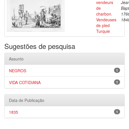
vendeurs
Jea
de
Bapt
charbon.
176
Vendeuses
184
de pled
Turquie
Sugestões de pesquisa
Assunto
NEGROS
1
VIDA COTIDIANA
1
Data de Publicação
1835
1