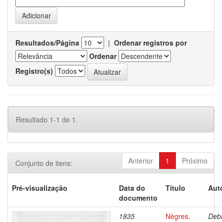
Resultados/Página
|
Ordenar registros por
Ordenar
Registro(s)
Resultado 1-1 de 1.
Anterior
1
Próximo
Conjunto de itens:
Pré-visualização
Data do
Título
Aut
documento
1835
Nègres,
Debr