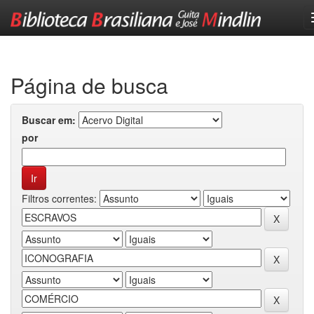
Skip
navigation
Página de busca
Buscar em:
por
Filtros correntes: