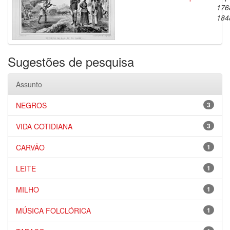
176
184
Sugestões de pesquisa
Assunto
NEGROS
3
VIDA COTIDIANA
3
CARVÃO
1
LEITE
1
MILHO
1
MÚSICA FOLCLÓRICA
1