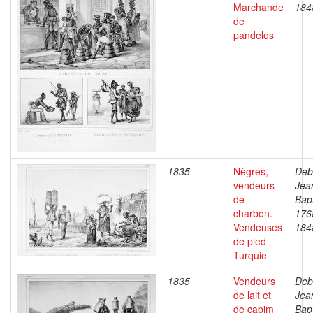
Marchande
184
de
pandelos
1835
Nègres,
Deb
vendeurs
Jea
de
Bapt
charbon.
176
Vendeuses
184
de pled
Turquie
1835
Vendeurs
Deb
de lait et
Jea
de capim
Bapt