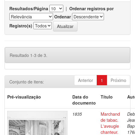
Resultados/Página
|
Ordenar registros por
Ordenar
Registro(s)
Resultado 1-3 de 3.
Anterior
1
Próximo
Conjunto de itens:
Pré-visualização
Data do
Título
Aut
documento
1835
Marchand
Deb
de tabac.
Jea
L'aveugle
Bapt
chanteur.
176