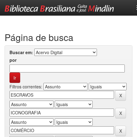
Skip
navigation
Página de busca
Buscar em:
por
Filtros correntes: