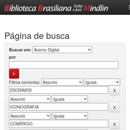
Skip
navigation
Página de busca
Buscar em:
por
Filtros correntes: