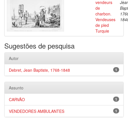
vendeurs
Jea
de
Bapt
charbon.
176
Vendeuses
184
de pled
Turquie
Sugestões de pesquisa
Autor
Debret, Jean Baptiste, 1768-1848
1
Assunto
CARVÃO
1
VENDEDORES AMBULANTES
1