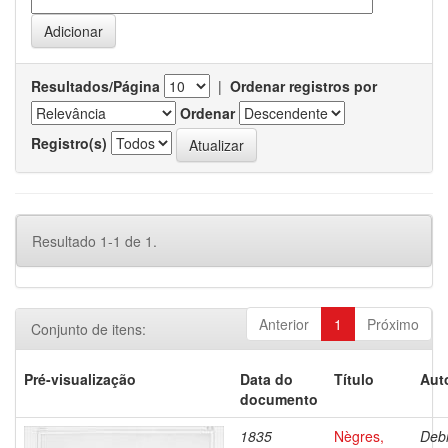
Resultados/Página
|
Ordenar registros por
Ordenar
Registro(s)
Resultado 1-1 de 1.
Anterior
1
Próximo
Conjunto de itens:
Pré-visualização
Data do
Título
Aut
documento
1835
Nègres,
Debr