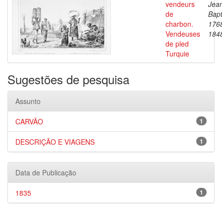
vendeurs
Jea
de
Bapt
charbon.
176
Vendeuses
184
de pled
Turquie
Sugestões de pesquisa
Assunto
CARVÃO
1
DESCRIÇÃO E VIAGENS
1
Data de Publicação
1835
1