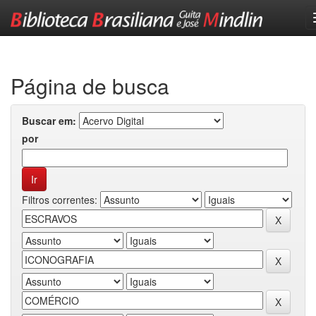
Skip
navigation
Página de busca
Buscar em:
por
Filtros correntes: