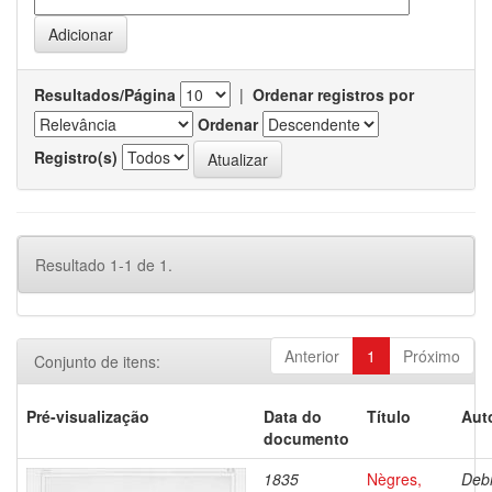
Resultados/Página
|
Ordenar registros por
Ordenar
Registro(s)
Resultado 1-1 de 1.
Anterior
1
Próximo
Conjunto de itens:
Pré-visualização
Data do
Título
Aut
documento
1835
Nègres,
Debr