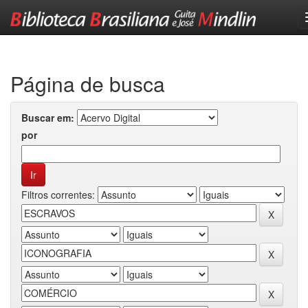
Skip
navigation
Página de busca
Buscar em:
por
Filtros correntes: