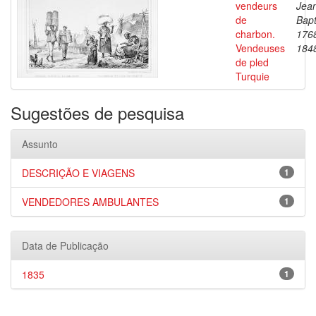
vendeurs
Jea
de
Bapt
charbon.
176
Vendeuses
184
de pled
Turquie
Sugestões de pesquisa
Assunto
DESCRIÇÃO E VIAGENS
1
VENDEDORES AMBULANTES
1
Data de Publicação
1835
1