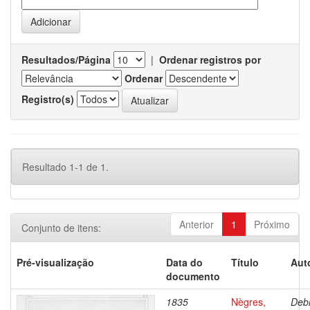
Resultados/Página
|
Ordenar registros por
Ordenar
Registro(s)
Resultado 1-1 de 1.
Anterior
1
Próximo
Conjunto de itens:
Pré-visualização
Data do
Título
Aut
documento
1835
Nègres,
Debr