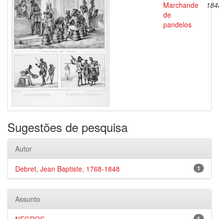
Marchande
184
de
pandelos
Sugestões de pesquisa
Autor
Debret, Jean Baptiste, 1768-1848
1
Assunto
1