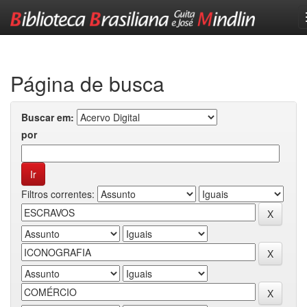
Skip
navigation
Página de busca
Buscar em:
por
Filtros correntes: