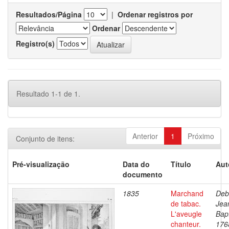
Resultados/Página
|
Ordenar registros por
Ordenar
Registro(s)
Resultado 1-1 de 1.
Anterior
1
Próximo
Conjunto de itens:
Pré-visualização
Data do
Título
Aut
documento
1835
Marchand
Deb
de tabac.
Jea
L'aveugle
Bapt
chanteur.
176