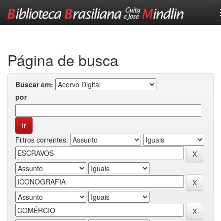
Skip
navigation
Página de busca
Buscar em:
por
Filtros correntes: