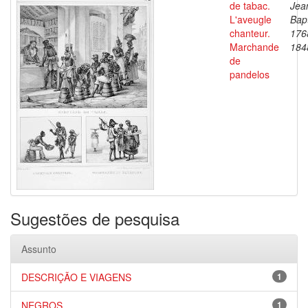
de tabac.
Jea
L'aveugle
Bapt
chanteur.
176
Marchande
184
de
pandelos
Sugestões de pesquisa
Assunto
DESCRIÇÃO E VIAGENS
1
NEGROS
1