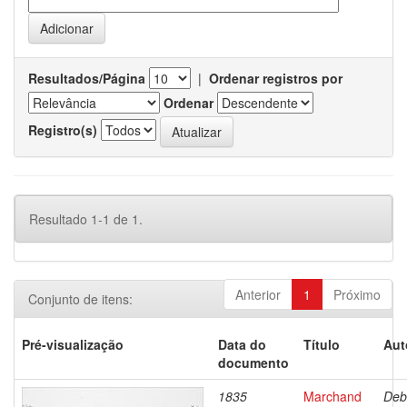
Resultados/Página
|
Ordenar registros por
Ordenar
Registro(s)
Resultado 1-1 de 1.
Anterior
1
Próximo
Conjunto de itens:
Pré-visualização
Data do
Título
Aut
documento
1835
Marchand
Deb