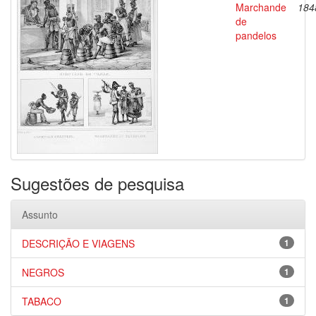
Marchande
184
de
pandelos
Sugestões de pesquisa
Assunto
DESCRIÇÃO E VIAGENS
1
NEGROS
1
TABACO
1