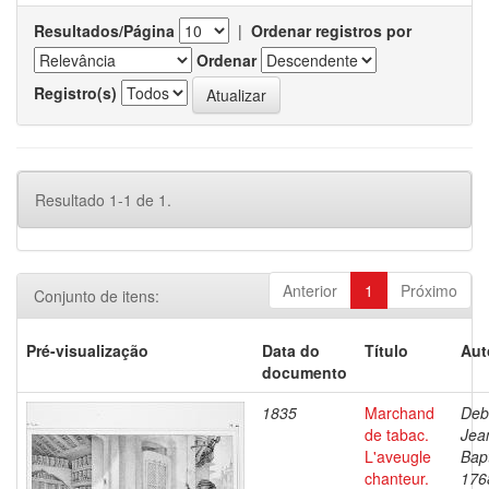
Resultados/Página
|
Ordenar registros por
Ordenar
Registro(s)
Resultado 1-1 de 1.
Anterior
1
Próximo
Conjunto de itens:
Pré-visualização
Data do
Título
Aut
documento
1835
Marchand
Deb
de tabac.
Jea
L'aveugle
Bapt
chanteur.
176