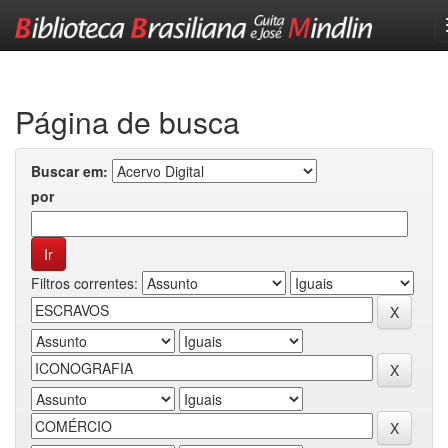
Skip
navigation
Página de busca
Buscar em:
por
Filtros correntes: