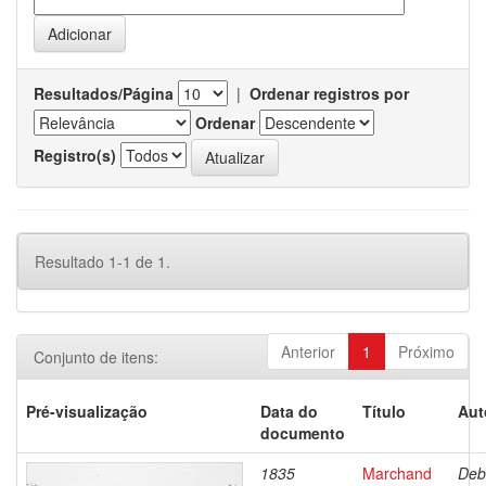
Resultados/Página
|
Ordenar registros por
Ordenar
Registro(s)
Resultado 1-1 de 1.
Anterior
1
Próximo
Conjunto de itens:
Pré-visualização
Data do
Título
Aut
documento
1835
Marchand
Deb