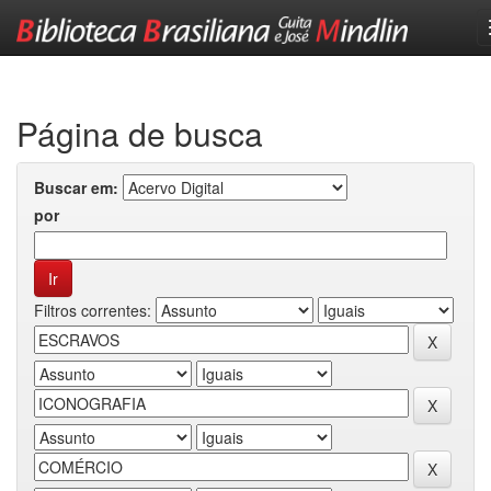
Skip
navigation
Página de busca
Buscar em:
por
Filtros correntes: