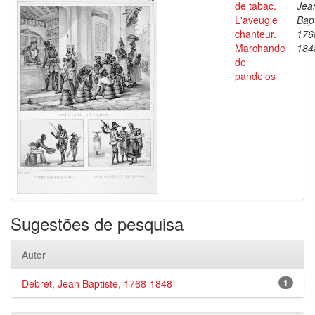
de tabac.
Jea
L'aveugle
Bapt
chanteur.
176
Marchande
184
de
pandelos
Sugestões de pesquisa
Autor
Debret, Jean Baptiste, 1768-1848
1