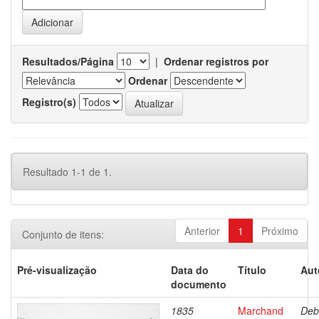
Resultados/Página
|
Ordenar registros por
Ordenar
Registro(s)
Resultado 1-1 de 1.
Anterior
1
Próximo
Conjunto de itens:
Pré-visualização
Data do
Título
Aut
documento
1835
Marchand
Deb