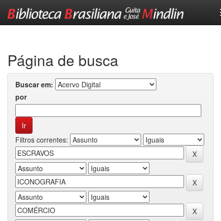
Skip
navigation
Página de busca
Buscar em:
por
Filtros correntes: