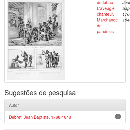
de tabac.
Jea
L'aveugle
Bapt
chanteur.
176
Marchande
184
de
pandelos
Sugestões de pesquisa
Autor
Debret, Jean Baptiste, 1768-1848
1