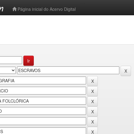
-->
Página inicial do Acervo Digital