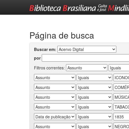
Skip
navigation
Página de busca
Buscar em:
por
Filtros correntes: