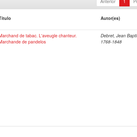
Anterior
1
P
Título
Autor(es)
Marchand de tabac. L'aveugle chanteur.
Debret, Jean Bapti
Marchande de pandelos
1768-1848