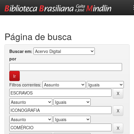
Skip
navigation
Página de busca
Buscar em:
por
Filtros correntes: