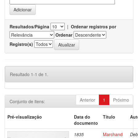
Resultados/Página
|
Ordenar registros por
Ordenar
Registro(s)
Resultado 1-1 de 1.
Anterior
1
Próximo
Conjunto de itens:
Pré-visualização
Data do
Título
Aut
documento
1835
Marchand
Deb