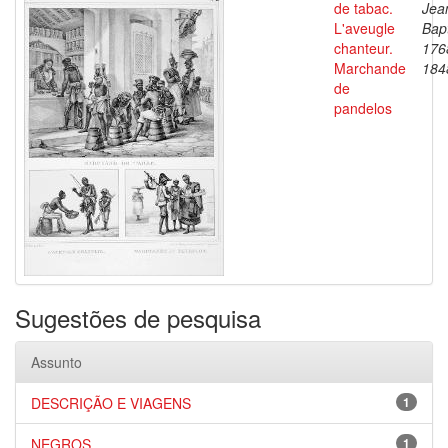
de tabac.
Jea
L'aveugle
Bapt
chanteur.
176
Marchande
184
de
pandelos
Sugestões de pesquisa
Assunto
DESCRIÇÃO E VIAGENS
1
NEGROS
1