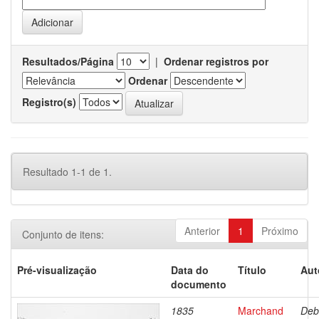
Resultados/Página
|
Ordenar registros por
Ordenar
Registro(s)
Resultado 1-1 de 1.
Anterior
1
Próximo
Conjunto de itens:
Pré-visualização
Data do
Título
Aut
documento
1835
Marchand
Deb