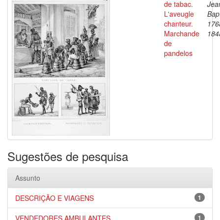
de tabac.
Jea
L'aveugle
Bapt
chanteur.
176
Marchande
184
de
pandelos
Sugestões de pesquisa
Assunto
DESCRIÇÃO E VIAGENS
1
VENDEDORES AMBULANTES
1