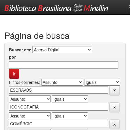
Skip
navigation
Página de busca
Buscar em:
por
Filtros correntes: