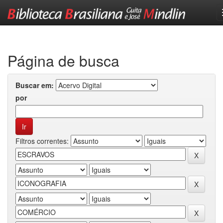
Skip
navigation
Página de busca
Buscar em:
por
Filtros correntes: