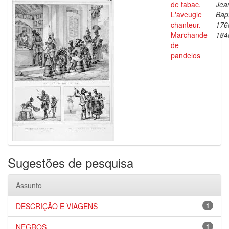
de tabac.
Jea
L'aveugle
Bapt
chanteur.
176
Marchande
184
de
pandelos
Sugestões de pesquisa
Assunto
DESCRIÇÃO E VIAGENS
1
NEGROS
1