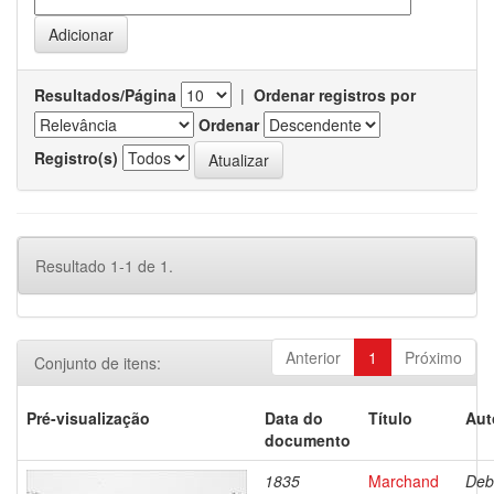
Resultados/Página
|
Ordenar registros por
Ordenar
Registro(s)
Resultado 1-1 de 1.
Anterior
1
Próximo
Conjunto de itens:
Pré-visualização
Data do
Título
Aut
documento
1835
Marchand
Deb