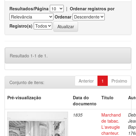
Resultados/Página
|
Ordenar registros por
Ordenar
Registro(s)
Resultado 1-1 de 1.
Anterior
1
Próximo
Conjunto de itens:
Pré-visualização
Data do
Título
Aut
documento
1835
Marchand
Deb
de tabac.
Jea
L'aveugle
Bapt
chanteur.
176