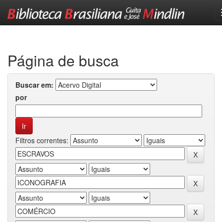
Skip
navigation
Página de busca
Buscar em:
por
Filtros correntes: