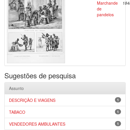
Marchande
184
de
pandelos
Sugestões de pesquisa
Assunto
DESCRIÇÃO E VIAGENS
1
TABACO
1
VENDEDORES AMBULANTES
1