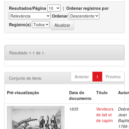
Resultados/Página
|
Ordenar registros por
Ordenar
Registro(s)
Resultado 1-1 de 1.
Anterior
1
Próximo
Conjunto de itens:
Pré-visualização
Data do
Título
Autor
documento
1835
Vendeurs
Debre
de lait et
Jean
de capim
Baptis
1768-