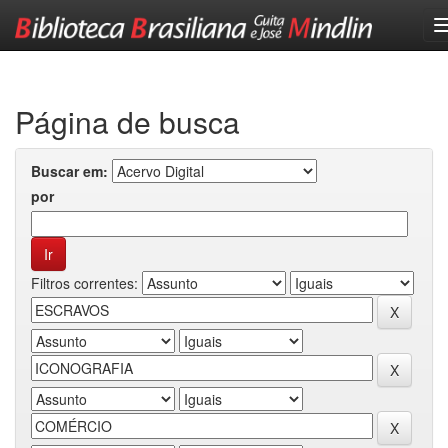
Skip
navigation
Página de busca
Buscar em:
por
Filtros correntes: