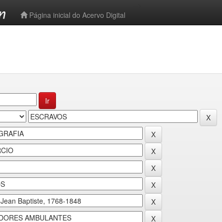
-->
Página inicial do Acervo Digital