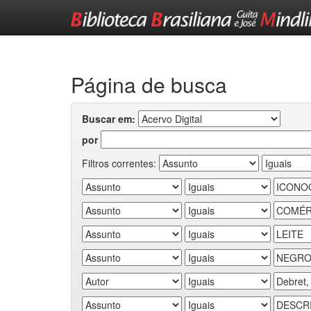
Skip
navigation
Página de busca
Buscar em:
por
Filtros correntes: