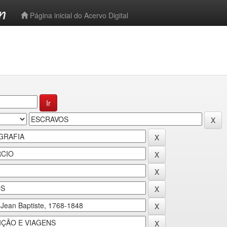
-->
Página inicial do Acervo Digital