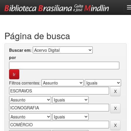
Skip
navigation
Página de busca
Buscar em:
por
Filtros correntes: