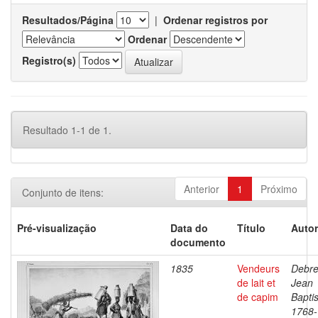
Resultados/Página
|
Ordenar registros por
Ordenar
Registro(s)
Resultado 1-1 de 1.
Anterior
1
Próximo
Conjunto de itens:
Pré-visualização
Data do
Título
Autor
documento
1835
Vendeurs
Debre
de lait et
Jean
de capim
Baptis
1768-