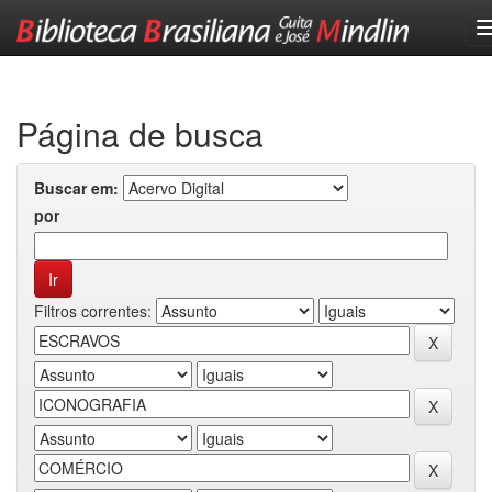
Skip
navigation
Página de busca
Buscar em:
por
Filtros correntes: