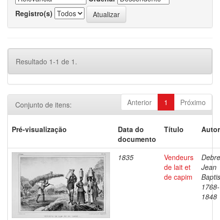
Registro(s)
Resultado 1-1 de 1.
Anterior
1
Próximo
Conjunto de itens:
Pré-visualização
Data do
Título
Autor
documento
1835
Vendeurs
Debre
de lait et
Jean
de capim
Baptis
1768-
1848