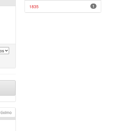
1835
1
róximo