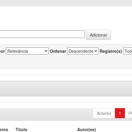
por
Ordenar
Registro(s)
Anterior
1
P
ento
Título
Autor(es)