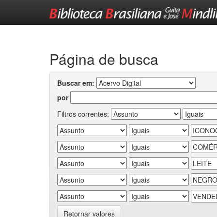
Skip
navigation
Página de busca
Buscar em:
por
Filtros correntes:
Retornar valores