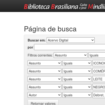
Skip
navigation
Página de busca
Buscar em:
por
Filtros correntes:
Retornar valores