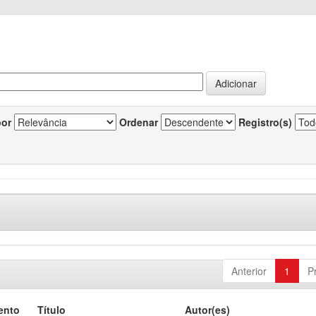
por
Ordenar
Registro(s)
Anterior
1
P
ento
Título
Autor(es)