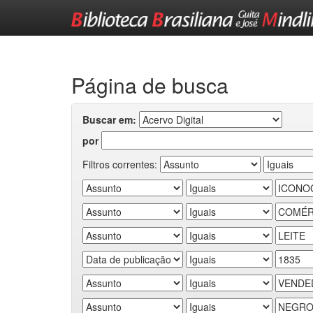
Skip
navigation
Página de busca
Buscar em:
por
Filtros correntes: