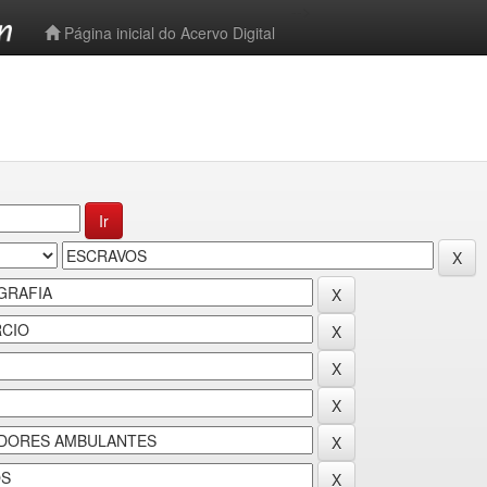
-->
Página inicial do Acervo Digital