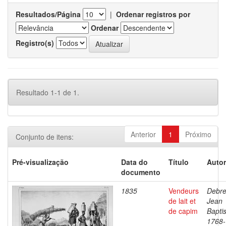
Resultados/Página
|
Ordenar registros por
Ordenar
Registro(s)
Resultado 1-1 de 1.
Anterior
1
Próximo
Conjunto de itens:
Pré-visualização
Data do
Título
Autor
documento
1835
Vendeurs
Debre
de lait et
Jean
de capim
Baptis
1768-