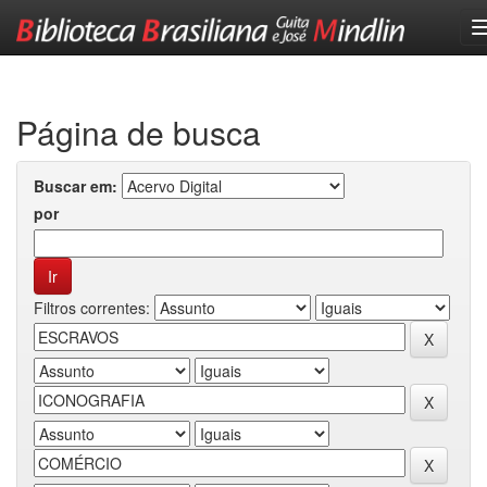
Skip
navigation
Página de busca
Buscar em:
por
Filtros correntes: