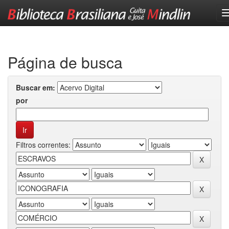
Skip
navigation
Página de busca
Buscar em:
por
Filtros correntes: