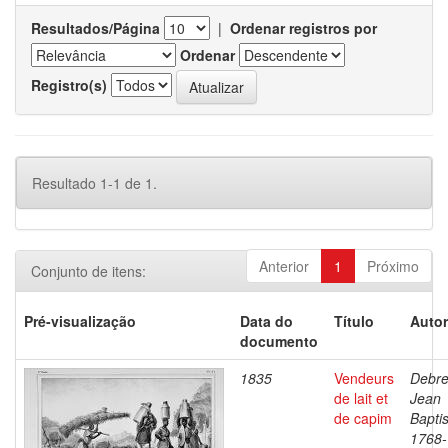
Resultados/Página
|
Ordenar registros por
Ordenar
Registro(s)
Resultado 1-1 de 1.
Anterior
1
Próximo
Conjunto de itens:
Pré-visualização
Data do
Título
Autor
documento
1835
Vendeurs
Debre
de lait et
Jean
de capim
Baptis
1768-