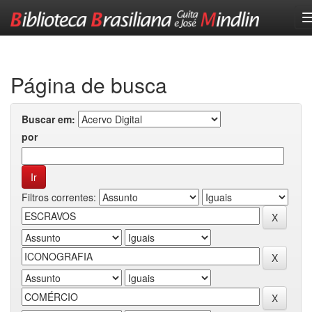
Skip
navigation
Página de busca
Buscar em:
por
Filtros correntes: