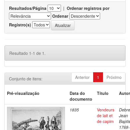
Resultados/Página
|
Ordenar registros por
Ordenar
Registro(s)
Resultado 1-1 de 1.
Anterior
1
Próximo
Conjunto de itens:
Pré-visualização
Data do
Título
Autor
documento
1835
Vendeurs
Debre
de lait et
Jean
de capim
Baptis
1768-