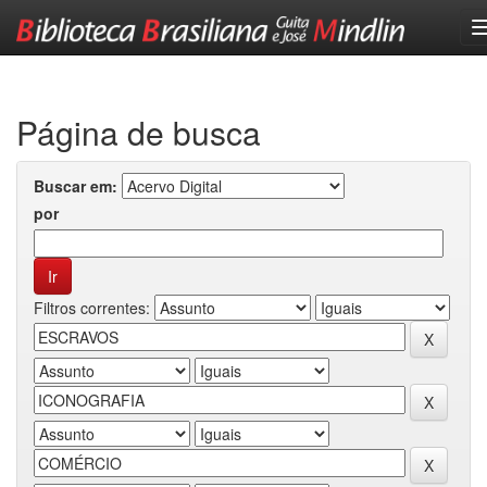
Skip
navigation
Página de busca
Buscar em:
por
Filtros correntes: