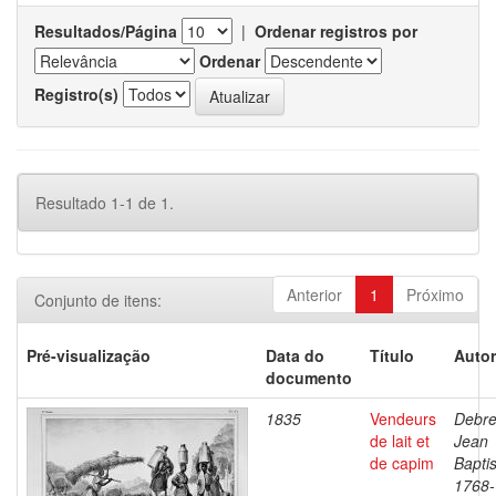
Resultados/Página
|
Ordenar registros por
Ordenar
Registro(s)
Resultado 1-1 de 1.
Anterior
1
Próximo
Conjunto de itens:
Pré-visualização
Data do
Título
Autor
documento
1835
Vendeurs
Debre
de lait et
Jean
de capim
Baptis
1768-