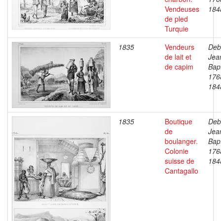
Vendeuses
184
de pled
Turquie
1835
Vendeurs
Deb
de lait et
Jea
de capim
Bapt
176
184
1835
Boutique
Deb
de
Jea
boulanger.
Bapt
Colonie
176
suisse de
184
Cantagallo