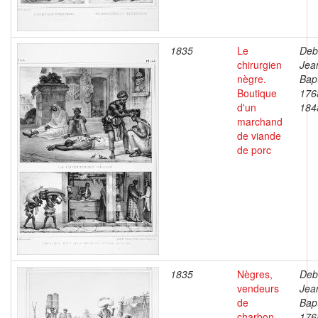
1835
Le
Deb
chirurgien
Jea
nègre.
Bapt
Boutique
176
d'un
184
marchand
de viande
de porc
1835
Nègres,
Deb
vendeurs
Jea
de
Bapt
charbon.
176