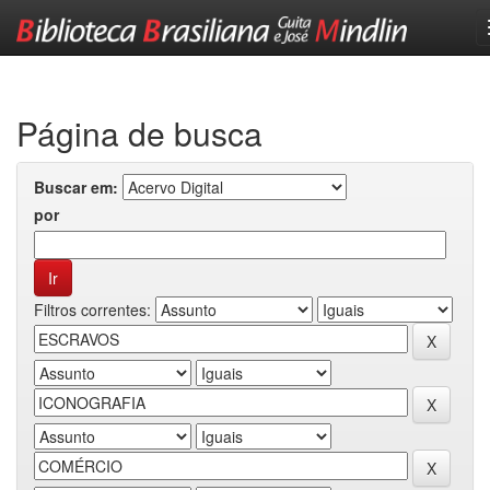
Skip
navigation
Página de busca
Buscar em:
por
Filtros correntes: