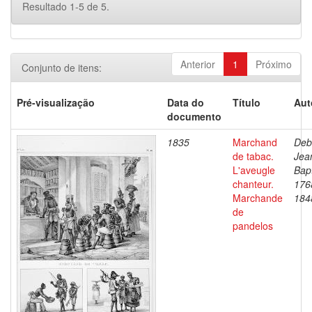
Resultado 1-5 de 5.
Anterior
1
Próximo
Conjunto de itens:
Pré-visualização
Data do
Título
Aut
documento
1835
Marchand
Deb
de tabac.
Jea
L'aveugle
Bapt
chanteur.
176
Marchande
184
de
pandelos