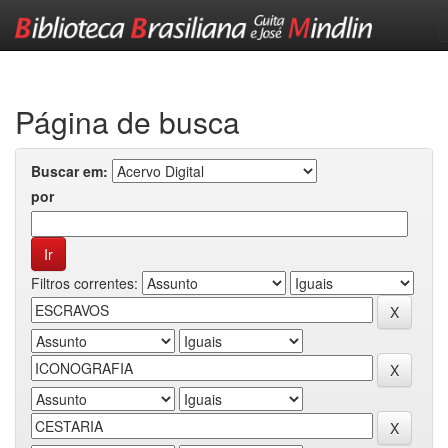
Skip
navigation
Página de busca
Buscar em:
por
Filtros correntes: