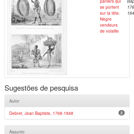
paniers qui
Bap
se portent
176
sur la tête.
18
Nègre
vendeurs
de volaille
Sugestões de pesquisa
Autor
Debret, Jean Baptiste, 1768-1848
2
Assunto