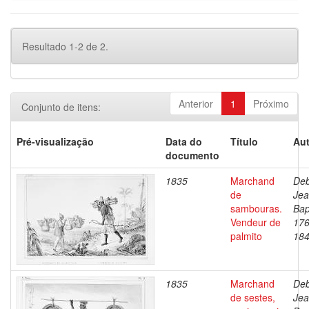
Resultado 1-2 de 2.
Anterior
1
Próximo
Conjunto de itens:
Pré-visualização
Data do
Título
Aut
documento
1835
Marchand
Deb
de
Je
sambouras.
Bap
Vendeur de
176
palmito
18
1835
Marchand
Deb
de sestes,
Je