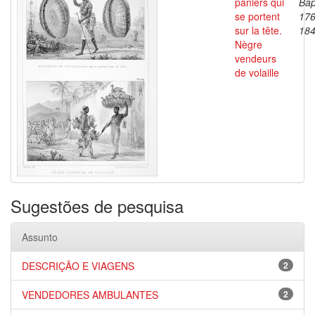
paniers qui
Bap
se portent
176
sur la tête.
18
Nègre
vendeurs
de volaille
Sugestões de pesquisa
Assunto
DESCRIÇÃO E VIAGENS
2
VENDEDORES AMBULANTES
2