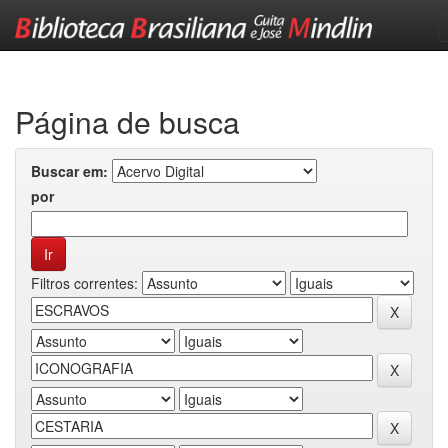
Skip
navigation
Página de busca
Buscar em:
por
Filtros correntes: