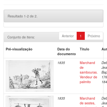
Resultado 1-2 de 2.
Anterior
1
Próximo
Conjunto de itens:
Pré-visualização
Data do
Título
Aut
documento
1835
Marchand
Deb
de
Je
sambouras.
Bap
Vendeur de
176
palmito
18
1835
Marchand
Deb
de sestes,
Je